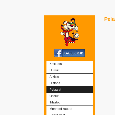
Pela
Kotiluola
Uutiset
Arkisto
Historia
Pelaajat
Ottelut
Tilastot
Menneet kaudet